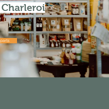
 Charleroi
 parts