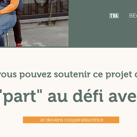
BE
ous pouvez soutenir ce projet q
part" au défi av
Je deviens coopérateur.trice