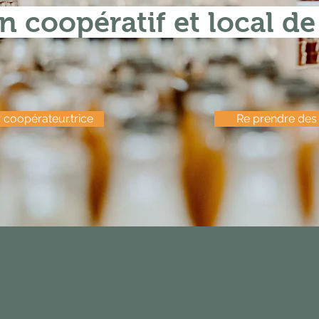
 coopératif et local de
 coopérateur.trice
Re prendre des