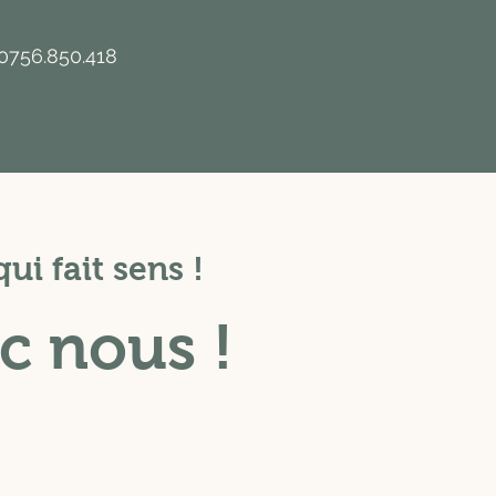
0756.850.418
ui fait sens !
ec nous !