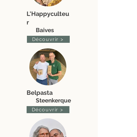
L'Happyculteu
r
Baives
Découvrir >
Belpasta
Steenkerque
Découvrir >