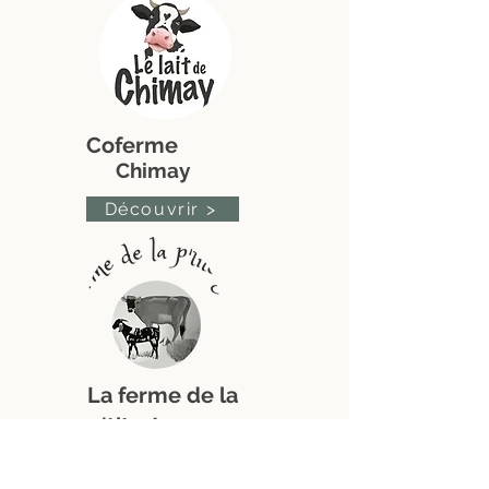
Coferme
Chimay
Découvrir >
La ferme de la
p'tite Jersey
Anderlues
Découvrir >