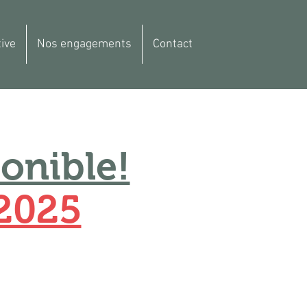
ive
Nos engagements
Contact
onible!
 2025