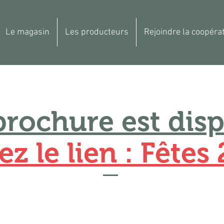
Le magasin
Les producteurs
Rejoindre la coopérat
brochure est disp
ez le lien : Fêtes